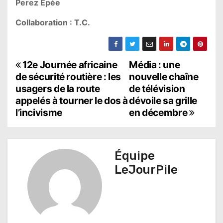
Perez Epée
Collaboration : T.C.
N
12e Journée africaine
Média : une
de sécurité routière : les
nouvelle chaîne
a
usagers de la route
de télévision
appelés à tourner le dos à
dévoile sa grille
v
l’incivisme
en décembre
i
g
Équipe
a
LeJourPile
t
i
o