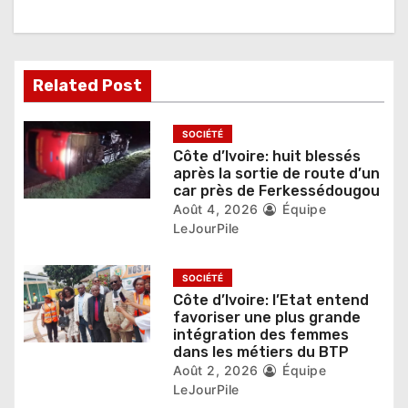
n
d
Related Post
e
l
SOCIÉTÉ
Côte d’Ivoire: huit blessés
’
après la sortie de route d’un
car près de Ferkessédougou
a
Août 4, 2026
Équipe
r
LeJourPile
t
SOCIÉTÉ
i
Côte d’Ivoire: l’Etat entend
favoriser une plus grande
c
intégration des femmes
dans les métiers du BTP
l
Août 2, 2026
Équipe
LeJourPile