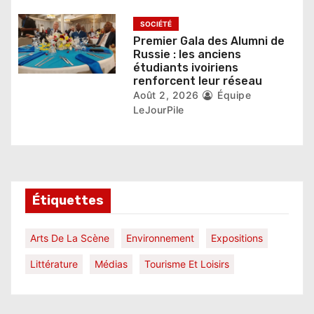
e
SOCIÉTÉ
Premier Gala des Alumni de
Russie : les anciens
étudiants ivoiriens
renforcent leur réseau
Août 2, 2026
Équipe
LeJourPile
Étiquettes
Arts De La Scène
Environnement
Expositions
Littérature
Médias
Tourisme Et Loisirs