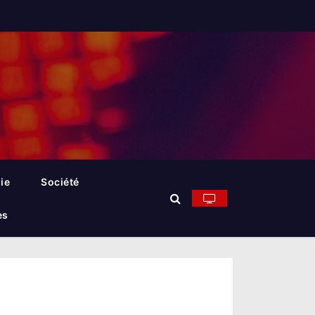
ie
Société
es