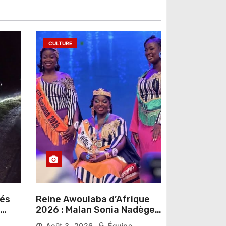
CULTURE
sés
Reine Awoulaba d’Afrique
2026 : Malan Sonia Nadège
épouse N’Guessan décroche
Août 3, 2026
Équipe