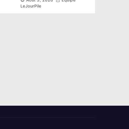
la couronne
LeJourPile