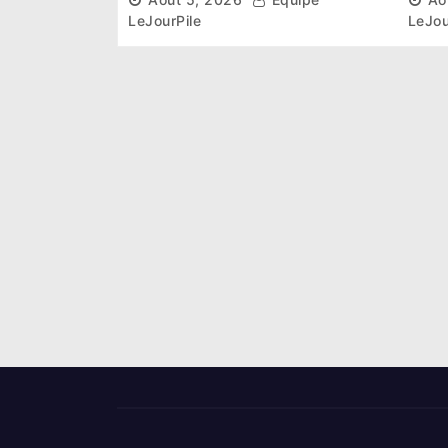
ambitieux pour les
désa
LeJourPile
LeJou
Éléphants