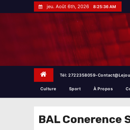
S
jeu. Août 6th, 2026
8:25:36 AM
k
i
p
t
o
c
o
n
t
e
Tél: 2722358059-Contact@lejou
n
t
Culture
Sport
À Propos
C
BAL Conerence S