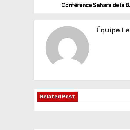
N
Conférence Sahara de la BA
a
v
Équipe Le
i
g
a
t
i
o
Related Post
n
d
e