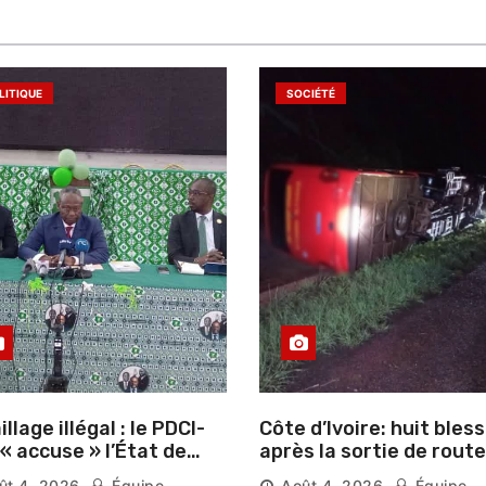
LITIQUE
SOCIÉTÉ
llage illégal : le PDCI-
Côte d’Ivoire: huit bles
après la sortie de route
ser prospérer un «
d’un car près de
ût 4, 2026
Équipe
Août 4, 2026
Équipe