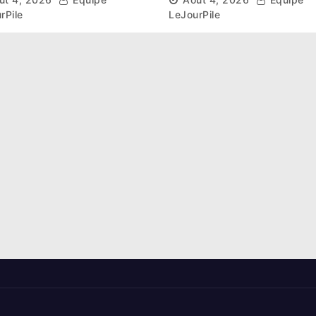
stre national »
Ferkessédougou
rPile
LeJourPile