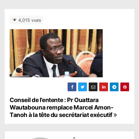
4,015 vues
N
Conseil de l’entente : Pr Ouattara
Wautabouna remplace Marcel Amon-
a
Tanoh à la tête du secrétariat exécutif
v
i