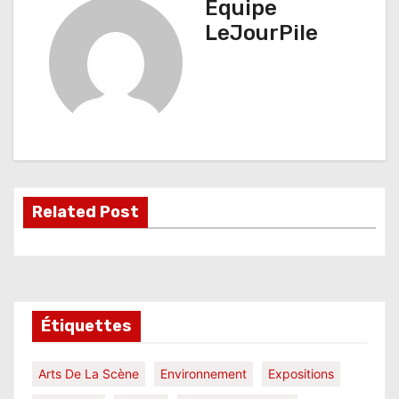
Équipe
g
LeJourPile
a
t
i
o
n
Related Post
d
e
l
Étiquettes
’
a
Arts De La Scène
Environnement
Expositions