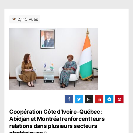
2,115 vues
N
Coopération Côte d’Ivoire–Québec :
Abidjan et Montréal renforcent leurs
a
relations dans plusieurs secteurs