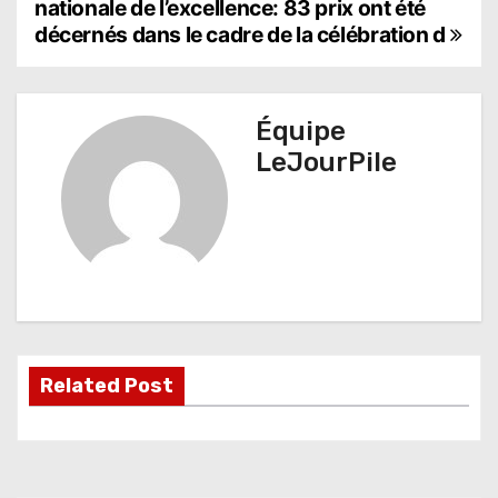
nationale de l’excellence: 83 prix ont été
a
décernés dans le cadre de la célébration d
v
i
Équipe
g
LeJourPile
a
t
i
o
n
Related Post
d
e
l