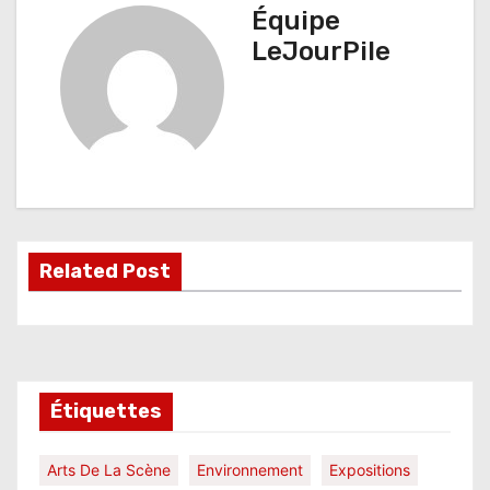
i
Équipe
g
LeJourPile
a
t
i
o
n
Related Post
d
e
l
Étiquettes
’
a
Arts De La Scène
Environnement
Expositions