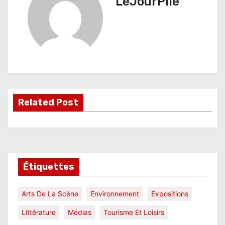
LeJourPile
g
a
t
i
o
Related Post
n
d
e
l
Étiquettes
’
Arts De La Scène
Environnement
Expositions
a
Littérature
Médias
Tourisme Et Loisirs
r