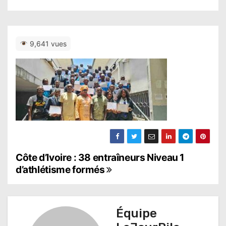
9,641 vues
N
Côte d’Ivoire : 38 entraîneurs Niveau 1
d’athlétisme formés
a
v
Équipe
i