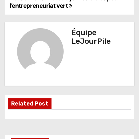
N
l’entrepreneuriat vert
a
v
Équipe
i
LeJourPile
g
a
t
i
o
Related Post
n
d
e