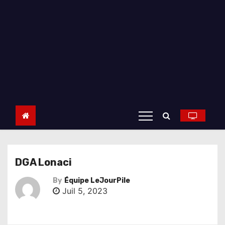
DGA Lonaci
By
Équipe LeJourPile
Juil 5, 2023