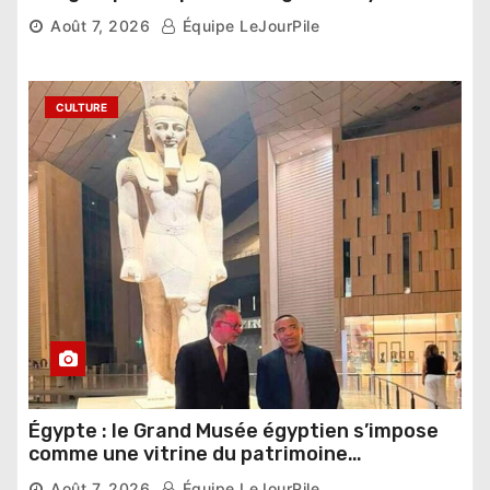
compétition
Août 7, 2026
Équipe LeJourPile
CULTURE
Égypte : le Grand Musée égyptien s’impose
comme une vitrine du patrimoine
pharaonique auprès des dirigeants
Août 7, 2026
Équipe LeJourPile