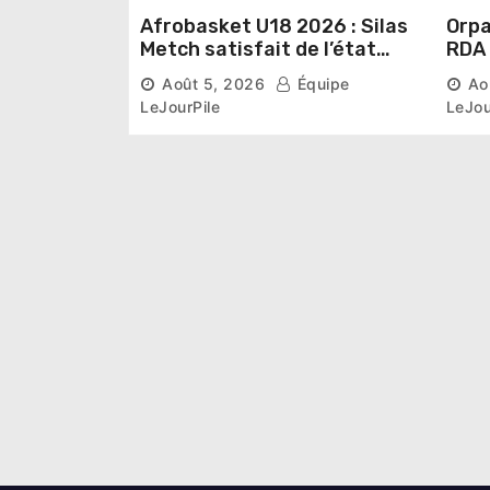
Afrobasket U18 2026 : Silas
Orpai
Metch satisfait de l’état
RDA « accuse » l’État de
des infrastructures et
lais
Août 5, 2026
Équipe
Ao
ambitieux pour les
désa
LeJourPile
LeJou
Éléphants