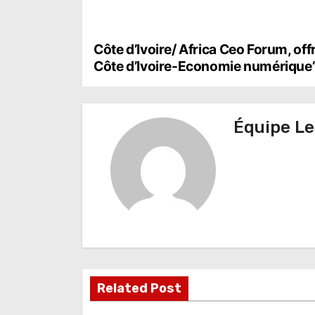
N
Côte d’Ivoire/ Africa Ceo Forum, off
Côte d’Ivoire-Economie numérique’
a
v
Équipe Le
i
g
a
t
i
o
Related Post
n