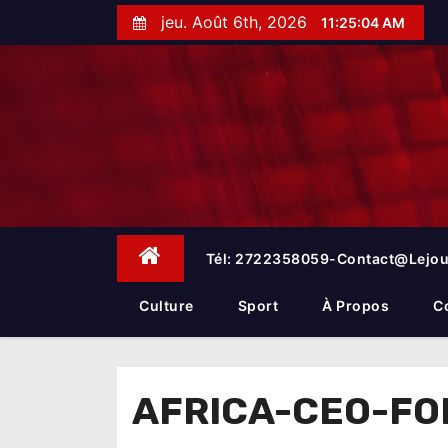
S
jeu. Août 6th, 2026
11:25:04 AM
k
i
p
t
o
c
o
n
t
e
Tél: 2722358059-Contact@lejou
n
t
Culture
Sport
À Propos
C
AFRICA-CEO-FOR