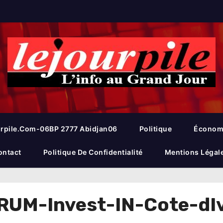
rpile.com-06BP 2777 Abidjan06
Politique
Économ
ontact
Politique De Confidentialité
Mentions Légal
UM-Invest-IN-Cote-dIv