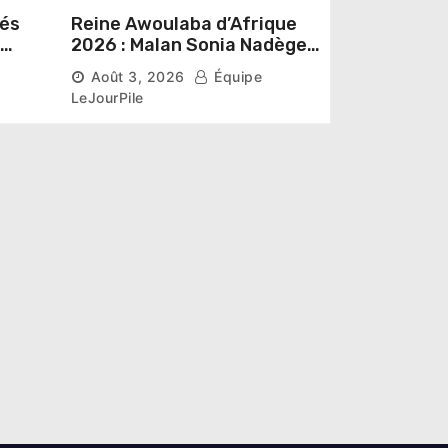
sés
Reine Awoulaba d’Afrique
2026 : Malan Sonia Nadège
épouse N’Guessan décroche
Août 3, 2026
Équipe
la couronne
LeJourPile