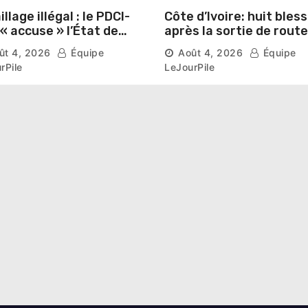
llage illégal : le PDCI-
Côte d’Ivoire: huit bles
après la sortie de route
ser prospérer un «
d’un car près de
ût 4, 2026
Équipe
Août 4, 2026
Équipe
stre national »
Ferkessédougou
rPile
LeJourPile