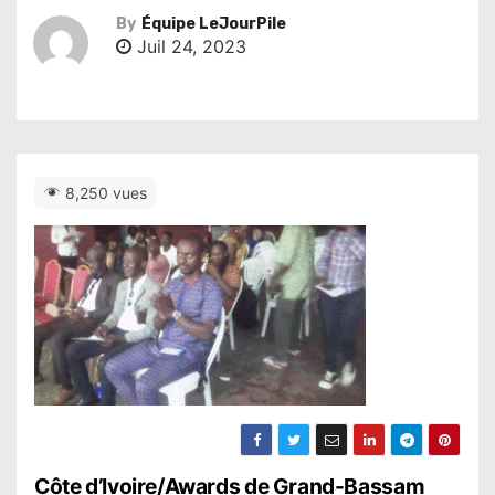
By
Équipe LeJourPile
Juil 24, 2023
8,250 vues
N
Côte d’Ivoire/Awards de Grand-Bassam