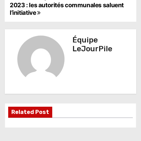
2023 : les autorités communales saluent
a
l’initiative
v
i
Équipe
g
LeJourPile
a
t
i
o
n
Related Post
d
e