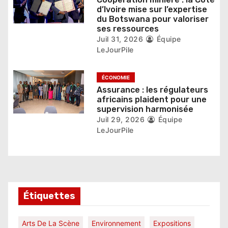
c
d’Ivoire mise sur l’expertise
du Botswana pour valoriser
l
ses ressources
Juil 31, 2026
Équipe
e
LeJourPile
ÉCONOMIE
Assurance : les régulateurs
africains plaident pour une
supervision harmonisée
Juil 29, 2026
Équipe
LeJourPile
Étiquettes
Arts De La Scène
Environnement
Expositions