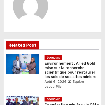
t
i
o
n
d
Related Post
e
l
ÉCONOMIE
Environnement : Allied Gold
’
mise sur la recherche
scientifique pour restaurer
a
les sols de ses sites miniers
r
Août 6, 2026
Équipe
LeJourPile
t
i
ÉCONOMIE
Coopération minière : la Côte