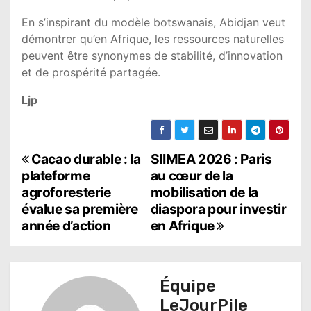
En s’inspirant du modèle botswanais, Abidjan veut
démontrer qu’en Afrique, les ressources naturelles
peuvent être synonymes de stabilité, d’innovation
et de prospérité partagée.
Ljp
N
Cacao durable : la
SIIMEA 2026 : Paris
plateforme
au cœur de la
a
agroforesterie
mobilisation de la
évalue sa première
diaspora pour investir
v
année d’action
en Afrique
i
g
Équipe
a
LeJourPile