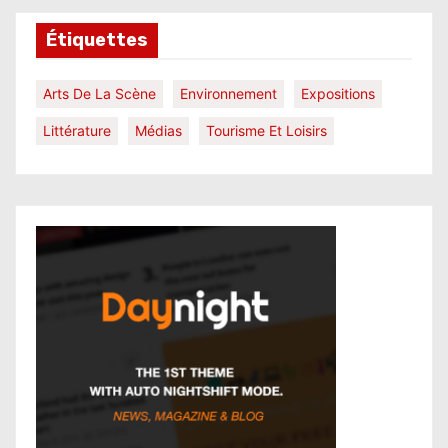
Étiquettes
Arts De La Scène
Environnement
Expositions
Littérature
Médias
Tourisme Et Loisirs