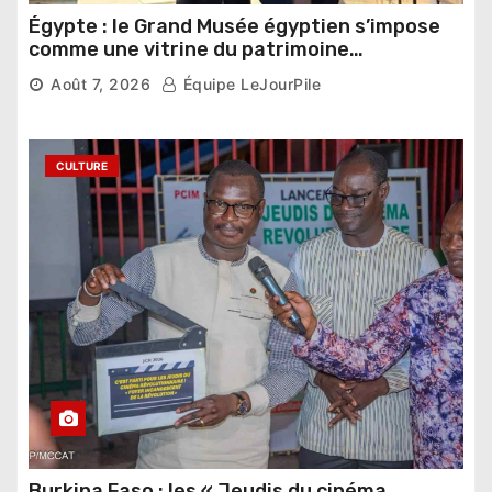
Égypte : le Grand Musée égyptien s’impose
comme une vitrine du patrimoine
pharaonique auprès des dirigeants
Août 7, 2026
Équipe LeJourPile
étrangers
CULTURE
Burkina Faso : les « Jeudis du cinéma