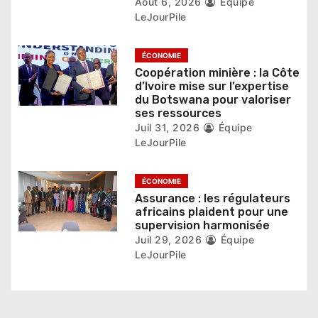
Août 6, 2026
Équipe
t
LeJourPile
i
ÉCONOMIE
c
Coopération minière : la Côte
d’Ivoire mise sur l’expertise
l
du Botswana pour valoriser
ses ressources
e
Juil 31, 2026
Équipe
LeJourPile
ÉCONOMIE
Assurance : les régulateurs
africains plaident pour une
supervision harmonisée
Juil 29, 2026
Équipe
LeJourPile