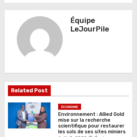
g
a
Équipe
t
LeJourPile
i
o
n
d
e
Related Post
l
’
ÉCONOMIE
Environnement : Allied Gold
a
mise sur la recherche
scientifique pour restaurer
r
les sols de ses sites miniers