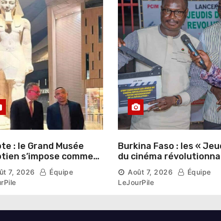
te : le Grand Musée
Burkina Faso : les « Jeu
tien s’impose comme
du cinéma révolutionna
vitrine du patrimoine
lancés au Mémorial Th
ût 7, 2026
Équipe
Août 7, 2026
Équipe
aonique auprès des
Sankara
rPile
LeJourPile
geants étrangers