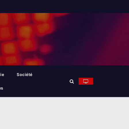
ie
Société
es