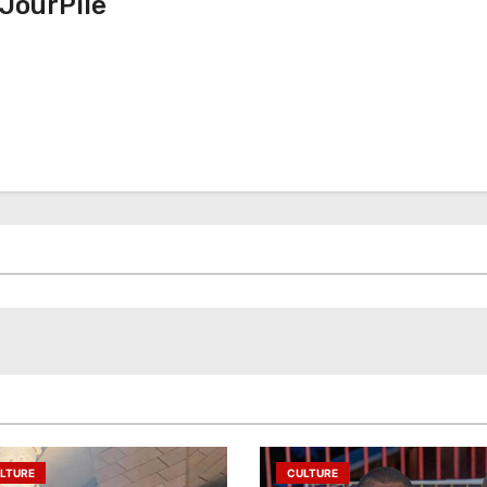
JourPile
LTURE
CULTURE