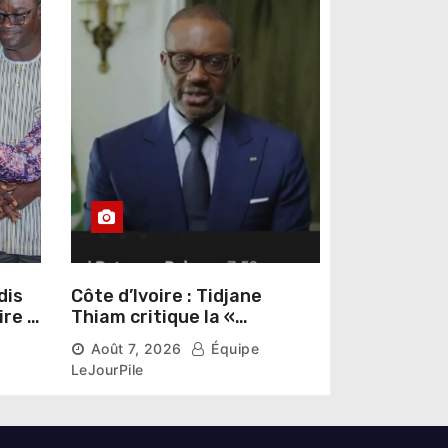
dis
Côte d’Ivoire : Tidjane
ire »
Thiam critique la «
omas
judiciarisation » de la
Août 7, 2026
Équipe
politique et appelle à
LeJourPile
poursuivre l’apaisement