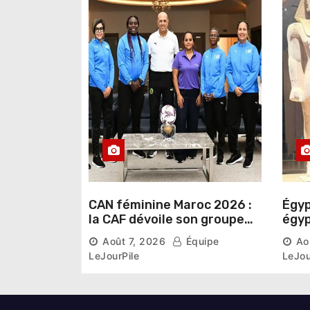
r
t
i
c
l
e
CAN féminine Maroc 2026 :
Égyp
la CAF dévoile son groupe
égyp
d’experts chargé d’analyser
une 
Août 7, 2026
Équipe
Ao
la compétition
phar
LeJourPile
LeJou
diri