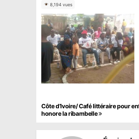
8,194 vues
N
Côte d’Ivoire/ Café littéraire pour e
honore la ribambelle
a
v