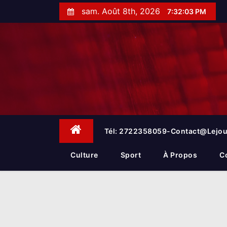
S
sam. Août 8th, 2026
7:32:04 PM
k
i
p
t
o
c
o
n
t
e
Tél: 2722358059-Contact@lejou
n
t
Culture
Sport
À Propos
C