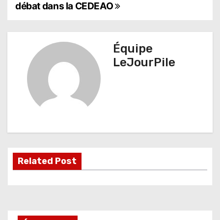
a
débat dans la CEDEAO
v
i
Équipe
g
LeJourPile
a
t
i
o
n
Related Post
d
e
l