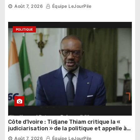
Thomas Sankara
Août 7, 2026
Équipe LeJourPile
POLITIQUE
Côte d’Ivoire : Tidjane Thiam critique la «
judiciarisation » de la politique et appelle à
poursuivre l’apaisement
Août 7, 2026
Équipe LeJourPile