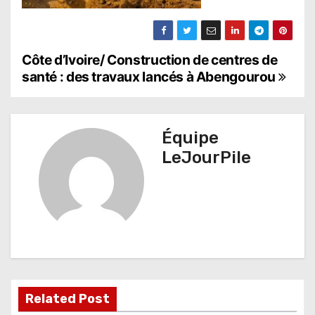
N
Côte d’Ivoire/ Construction de centres de
santé : des travaux lancés à Abengourou
a
v
Équipe
i
LeJourPile
g
a
t
i
o
Related Post
n