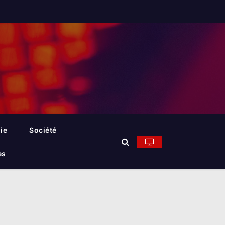
ie
Société
es