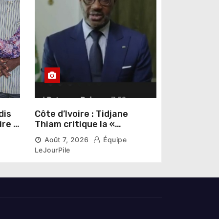
dis
Côte d’Ivoire : Tidjane
ire »
Thiam critique la «
omas
judiciarisation » de la
Août 7, 2026
Équipe
politique et appelle à
LeJourPile
poursuivre l’apaisement