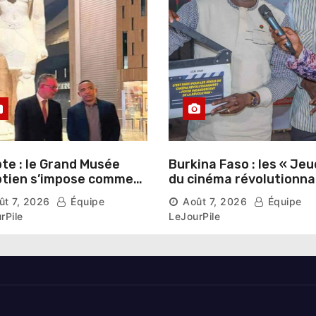
te : le Grand Musée
Burkina Faso : les « Jeu
tien s’impose comme
du cinéma révolutionna
vitrine du patrimoine
lancés au Mémorial Th
ût 7, 2026
Équipe
Août 7, 2026
Équipe
aonique auprès des
Sankara
rPile
LeJourPile
geants étrangers