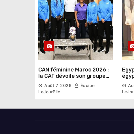
i
c
l
e
CAN féminine Maroc 2026 :
Égyp
la CAF dévoile son groupe
égyp
d’experts chargé d’analyser
une 
Août 7, 2026
Équipe
Ao
la compétition
phar
LeJourPile
LeJou
diri