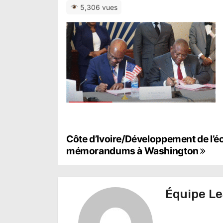
5,306 vues
N
Côte d’Ivoire/Développement de l’
mémorandums à Washington
a
v
Équipe Le
i
g