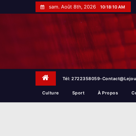
S
sam. Août 8th, 2026
10:18:10 AM
k
i
p
t
o
c
o
n
t
e
Tél: 2722358059-Contact@lejou
n
t
Culture
Sport
À Propos
C