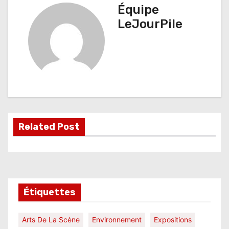
Équipe
i
LeJourPile
g
a
t
i
o
Related Post
n
d
e
l
Étiquettes
’
Arts De La Scène
Environnement
Expositions
a