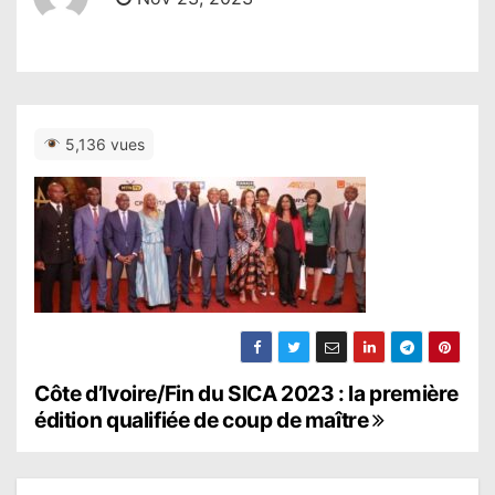
5,136 vues
N
Côte d’Ivoire/Fin du SICA 2023 : la première
édition qualifiée de coup de maître
a
v