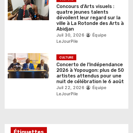
l
Concours d’Arts visuels :
e
quatre jeunes talents
dévoilent leur regard sur la
ville à La Rotonde des Arts à
Abidjan
Juil 30, 2026
Équipe
LeJourPile
CULTURE
Concerto de l’Indépendance
2026 à Yopougon: plus de 50
artistes attendus pour une
nuit de célébration le 6 août
Juil 22, 2026
Équipe
LeJourPile
Étiquettes