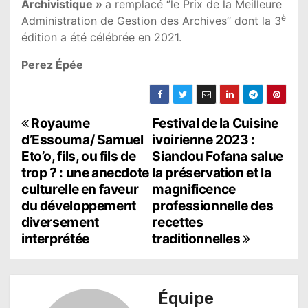
Archivistique »
a remplacé ‘’le Prix de la Meilleure
è
Administration de Gestion des Archives’’ dont la 3
édition a été célébrée en 2021.
Perez Épée
N
Royaume
Festival de la Cuisine
d’Essouma/ Samuel
ivoirienne 2023 :
a
Eto’o, fils, ou fils de
Siandou Fofana salue
trop ? : une anecdote
la préservation et la
v
culturelle en faveur
magnificence
i
du développement
professionnelle des
diversement
recettes
g
interprétée
traditionnelles
a
t
Équipe