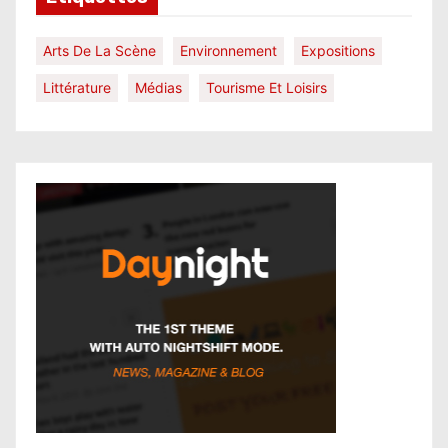
Arts De La Scène
Environnement
Expositions
Littérature
Médias
Tourisme Et Loisirs