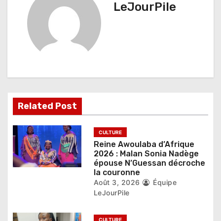
i
LeJourPile
o
n
d
e
l
Related Post
’
a
CULTURE
Reine Awoulaba d’Afrique
r
2026 : Malan Sonia Nadège
épouse N’Guessan décroche
t
la couronne
Août 3, 2026
Équipe
i
LeJourPile
c
CULTURE