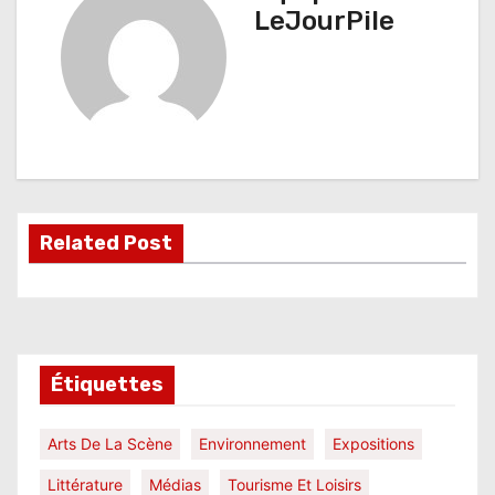
i
LeJourPile
g
a
t
i
o
Related Post
n
d
e
l
Étiquettes
’
Arts De La Scène
Environnement
Expositions
a
Littérature
Médias
Tourisme Et Loisirs