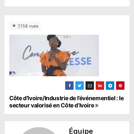
7,158 vues
N
Côte d’Ivoire/Industrie de l’événementiel : le
secteur valorisé en Côte d’Ivoire
a
v
Équipe