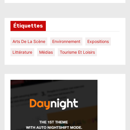
Étiquettes
Arts De La Scène
Environnement
Expositions
Littérature
Médias
Tourisme Et Loisirs