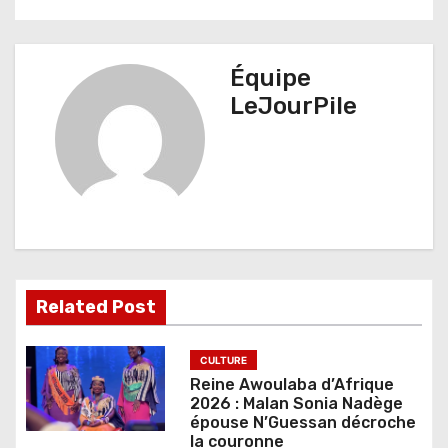
v
i
g
Équipe
LeJourPile
a
t
i
o
n
d
Related Post
e
CULTURE
l
Reine Awoulaba d’Afrique
2026 : Malan Sonia Nadège
’
épouse N’Guessan décroche
la couronne