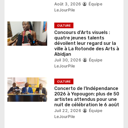
a
Août 3, 2026
Équipe
LeJourPile
r
t
CULTURE
Concours d’Arts visuels :
i
quatre jeunes talents
dévoilent leur regard sur la
c
ville à La Rotonde des Arts à
Abidjan
l
Juil 30, 2026
Équipe
e
LeJourPile
CULTURE
Concerto de l’Indépendance
2026 à Yopougon: plus de 50
artistes attendus pour une
nuit de célébration le 6 août
Juil 22, 2026
Équipe
LeJourPile