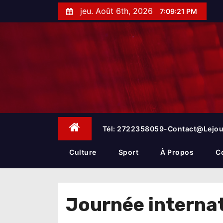
S
jeu. Août 6th, 2026
7:09:22 PM
k
i
p
t
o
c
o
n
t
e
Tél: 2722358059-Contact@lejou
n
t
Culture
Sport
À Propos
C
Journée internat