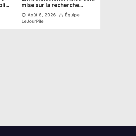
pline
mise sur la recherche
r un
scientifique pour restaurer
Août 6, 2026
Équipe
les sols de ses sites miniers
LeJourPile