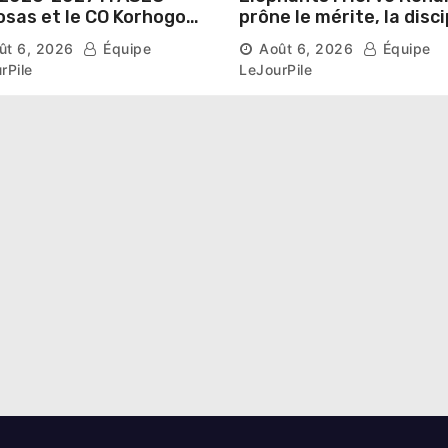
sas et le CO Korhogo
prône le mérite, la disci
aissent leur route vers
et l’esprit collectif pou
ût 6, 2026
Équipe
Août 6, 2026
Équipe
hase de groupes
nouveau départ
rPile
LeJourPile