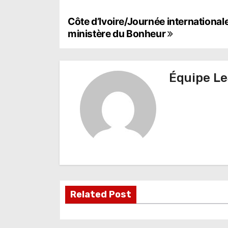
N
Côte d’Ivoire/Journée international
ministère du Bonheur
a
v
Équipe Le
i
g
a
t
i
o
Related Post
n
d