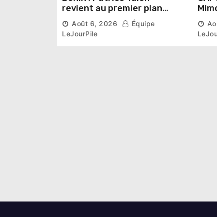
revient au premier plan
Mimo
institutionnel comme
conn
Août 6, 2026
Équipe
Ao
premier président du Sénat
la p
LeJourPile
LeJou