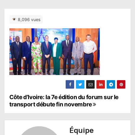
8,096 vues
N
Côte d’Ivoire: la 7e édition du forum sur le
transport débute fin novembre
a
v
Équipe
i