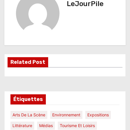
LeJourPile
g
a
t
i
o
Related Post
n
d
e
l
Étiquettes
’
Arts De La Scène
Environnement
Expositions
a
Littérature
Médias
Tourisme Et Loisirs