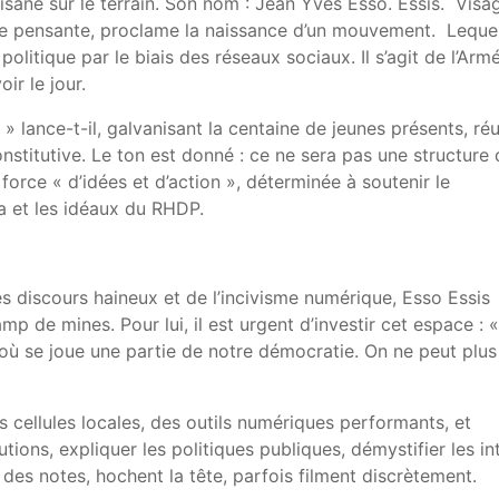
tisane sur le terrain. Son nom : Jean Yves Esso. Essis. Visa
ête pensante, proclame la naissance d’un mouvement. Leque
litique par le biais des réseaux sociaux. Il s’agit de l’Arm
ir le jour.
» lance-t-il, galvanisant la centaine de jeunes présents, réu
nstitutive. Le ton est donné : ce ne sera pas une structure
force « d’idées et d’action », déterminée à soutenir le
a et les idéaux du RHDP.
es discours haineux et de l’incivisme numérique, Esso Essis
 de mines. Pour lui, il est urgent d’investir cet espace : «
 où se joue une partie de notre démocratie. On ne peut plus
 cellules locales, des outils numériques performants, et
utions, expliquer les politiques publiques, démystifier les in
 des notes, hochent la tête, parfois filment discrètement.