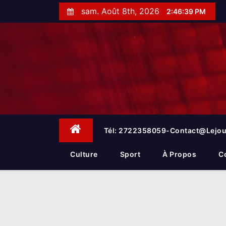
S
sam. Août 8th, 2026
2:46:41 PM
k
i
p
t
o
c
o
n
t
e
Tél: 2722358059-Contact@lejou
n
t
Culture
Sport
À Propos
C