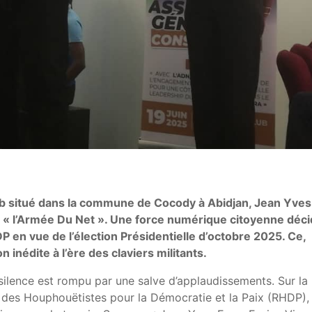
lub situé dans la commune de Cocody à Abidjan, Jean Yves
25, « l’Armée Du Net ». Une force numérique citoyenne déc
P en vue de l’élection Présidentielle d’octobre 2025. Ce,
 inédite à l’ère des claviers militants.
 silence est rompu par une salve d’applaudissements. Sur la
des Houphouëtistes pour la Démocratie et la Paix (RHDP),