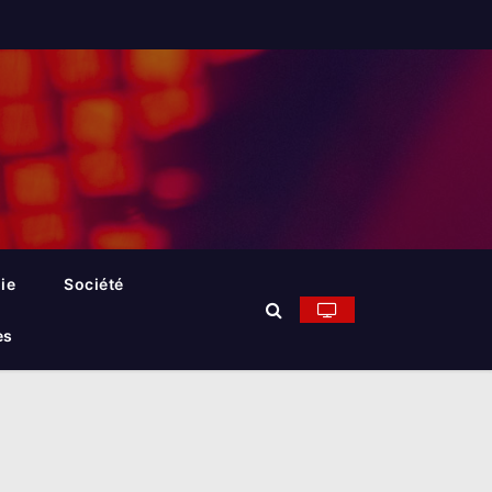
ie
Société
es