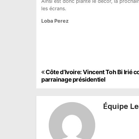
Ainsi est donc planté le décor, la prochai
les écrans.
Loba Perez
N
Côte d’Ivoire: Vincent Toh Bi Irié c
parrainage présidentiel
a
v
Équipe Le
i
g
a