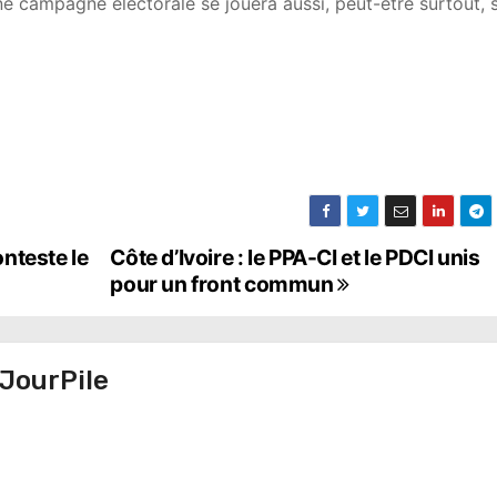
ne campagne électorale se jouera aussi, peut-être surtout, 
onteste le
Côte d’Ivoire : le PPA-CI et le PDCI unis
pour un front commun
JourPile