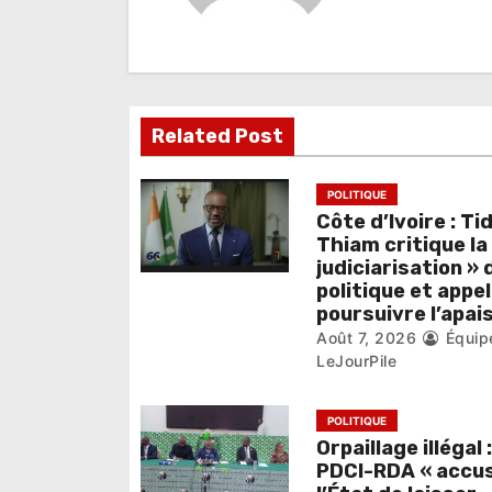
t
i
o
Related Post
n
d
POLITIQUE
e
Côte d’Ivoire : Ti
Thiam critique la
l
judiciarisation » 
politique et appel
’
poursuivre l’apa
Août 7, 2026
Équip
a
LeJourPile
r
POLITIQUE
t
Orpaillage illégal :
i
PDCI-RDA « accu