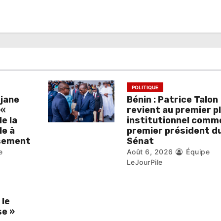
POLITIQUE
djane
Bénin : Patrice Talon
 «
revient au premier p
de la
institutionnel comm
le à
premier président d
isement
Sénat
e
Août 6, 2026
Équipe
LeJourPile
 le
se »