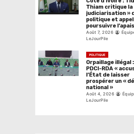
e
Côte d’Ivoire : Ti
Thiam critique la
l
judiciarisation » 
politique et appel
’
poursuivre l’apa
Août 7, 2026
Équip
a
LeJourPile
r
POLITIQUE
t
Orpaillage illégal :
i
PDCI-RDA « accu
l’État de laisser
c
prospérer un « d
national »
l
Août 4, 2026
Équi
LeJourPile
e