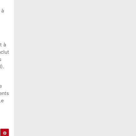
 à
t à
clut
s
).
e
ents
Le