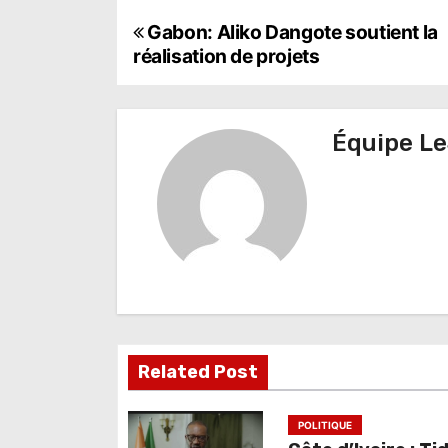
N
Gabon: Aliko Dangote soutient la
réalisation de projets
a
v
Équipe Le
i
g
a
t
i
o
Related Post
n
d
POLITIQUE