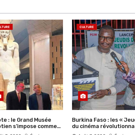
LTURE
CULTURE
te : le Grand Musée
Burkina Faso : les « Jeu
tien s’impose comme
du cinéma révolutionna
vitrine du patrimoine
lancés au Mémorial Th