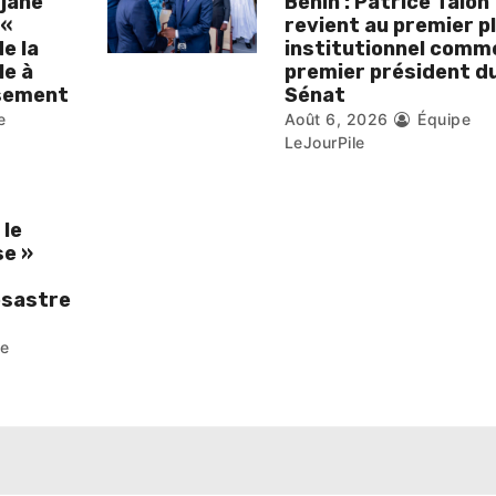
djane
Bénin : Patrice Talon
 «
revient au premier p
de la
institutionnel comm
le à
premier président d
isement
Sénat
e
Août 6, 2026
Équipe
LeJourPile
 le
se »
ésastre
pe