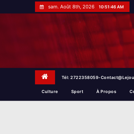
S
sam. Août 8th, 2026
10:51:47 AM
k
i
p
t
o
c
o
n
t
e
Tél: 2722358059-Contact@lejou
n
t
Culture
Sport
À Propos
C