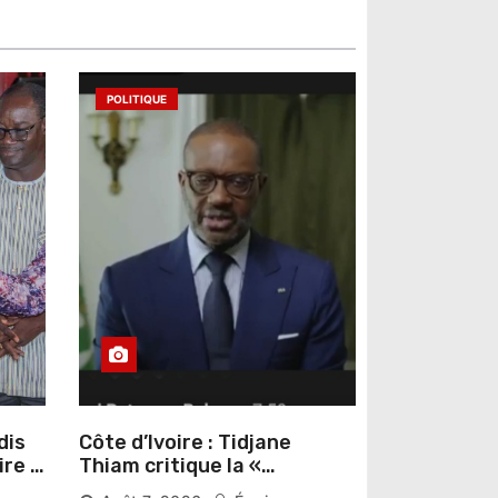
POLITIQUE
dis
Côte d’Ivoire : Tidjane
ire »
Thiam critique la «
omas
judiciarisation » de la