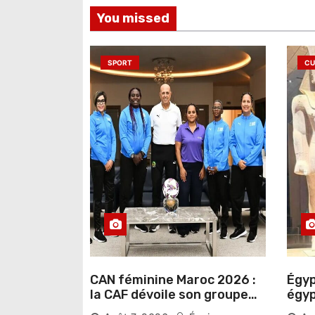
You missed
SPORT
CU
CAN féminine Maroc 2026 :
Égyp
la CAF dévoile son groupe
égyp
d’experts chargé d’analyser
une 