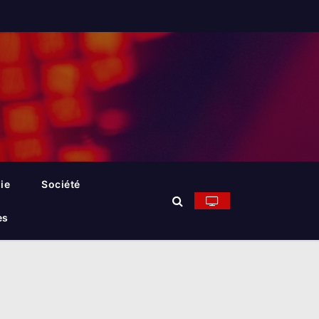
ie
Société
es