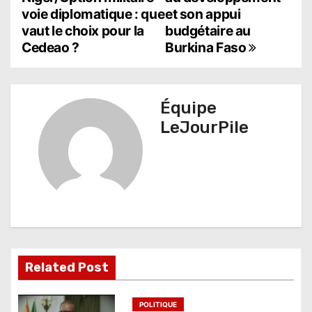
voie diplomatique : que
et son appui
v
vaut le choix pour la
budgétaire au
i
Cedeao ?
Burkina Faso
g
a
Équipe
t
LeJourPile
i
o
n
d
e
Related Post
l
POLITIQUE