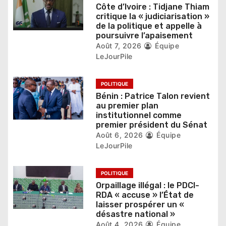
’
Côte d’Ivoire : Tidjane Thiam
a
critique la « judiciarisation »
de la politique et appelle à
r
poursuivre l’apaisement
Août 7, 2026
Équipe
t
LeJourPile
i
POLITIQUE
c
Bénin : Patrice Talon revient
au premier plan
l
institutionnel comme
premier président du Sénat
e
Août 6, 2026
Équipe
LeJourPile
POLITIQUE
Orpaillage illégal : le PDCI-
RDA « accuse » l’État de
laisser prospérer un «
désastre national »
Août 4, 2026
Équipe