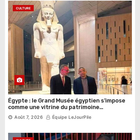
CULTURE
Égypte : le Grand Musée égyptien s’impose
comme une vitrine du patrimoine
pharaonique auprès des dirigeants
Août 7, 2026
Équipe LeJourPile
étrangers