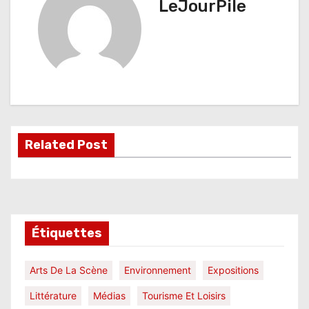
LeJourPile
g
a
t
i
o
Related Post
n
d
e
l
Étiquettes
’
Arts De La Scène
Environnement
Expositions
a
Littérature
Médias
Tourisme Et Loisirs
r