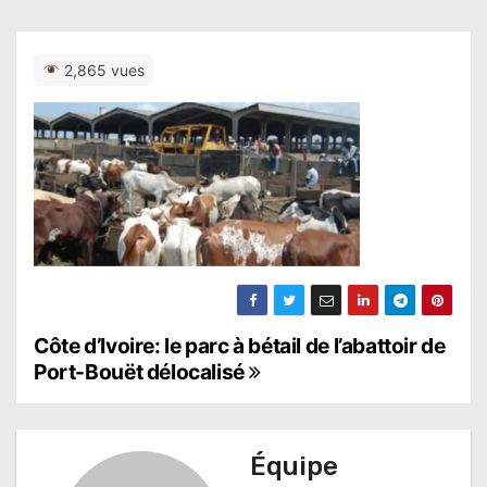
2,865 vues
N
Côte d’Ivoire: le parc à bétail de l’abattoir de
Port-Bouët délocalisé
a
v
Équipe
i