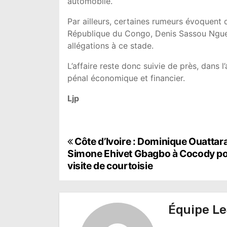
automobile.
Par ailleurs, certaines rumeurs évoquent 
République du Congo, Denis Sassou Ngues
allégations à ce stade.
L’affaire reste donc suivie de près, dans 
pénal économique et financier.
Ljp
N
Côte d’Ivoire : Dominique Ouattara
Simone Ehivet Gbagbo à Cocody p
a
visite de courtoisie
v
i
Équipe Le
g