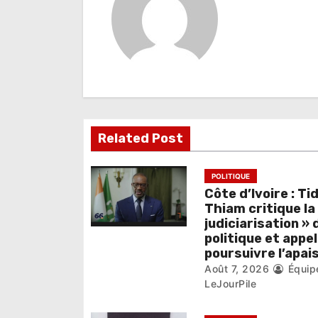
a
t
i
o
n
Related Post
d
e
POLITIQUE
Côte d’Ivoire : Ti
l
Thiam critique la
judiciarisation » 
’
politique et appel
poursuivre l’apa
a
Août 7, 2026
Équip
r
LeJourPile
t