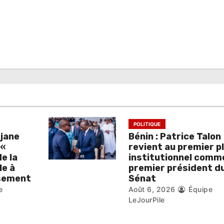
POLITIQUE
djane
Bénin : Patrice Talon
 «
revient au premier p
de la
institutionnel comm
le à
premier président d
isement
Sénat
e
Août 6, 2026
Équipe
LeJourPile