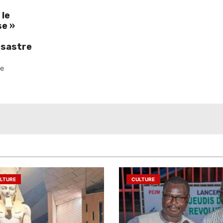
 le
se »
ésastre
pe
LTURE
CULTURE