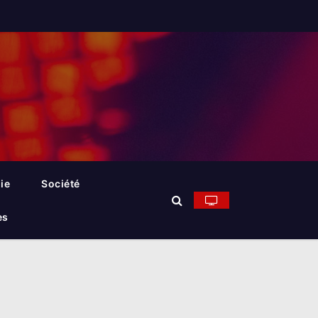
ie
Société
es