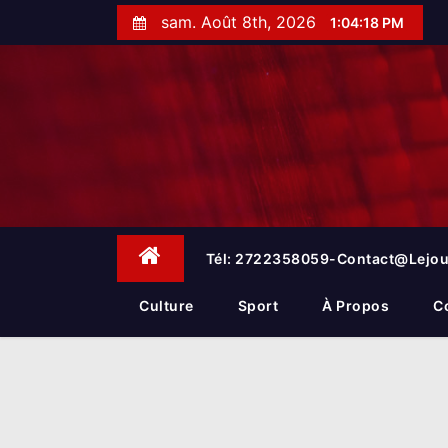
S
sam. Août 8th, 2026
1:04:19 PM
k
i
p
t
o
c
o
n
t
e
Tél: 2722358059-Contact@lejou
n
t
Culture
Sport
À Propos
C