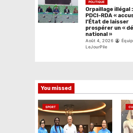
POLITIQUE
i
Orpaillage illégal :
PDCI-RDA « accu
c
l’État de laisser
prospérer un « d
l
national »
Août 4, 2026
Équi
e
LeJourPile
You missed
SPORT
CU