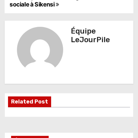
a
sociale à Sikensi
v
i
Équipe
g
LeJourPile
a
t
i
o
n
Related Post
d
e
l