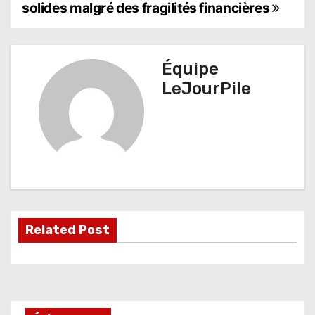
a
solides malgré des fragilités financières
v
i
Équipe
g
LeJourPile
a
t
i
o
n
Related Post
d
e
l