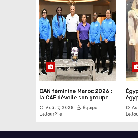
r
t
i
c
l
e
CAN féminine Maroc 2026 :
Égyp
la CAF dévoile son groupe
égyp
d’experts chargé d’analyser
une 
Août 7, 2026
Équipe
Ao
la compétition
phar
LeJourPile
LeJou
diri