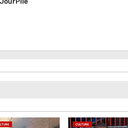
JourPile
LTURE
CULTURE