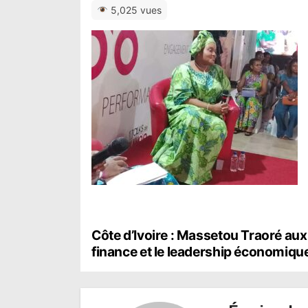
5,025 vues
N
Côte d’Ivoire : Massetou Traoré aux
finance et le leadership économiqu
a
v