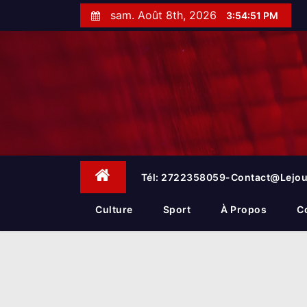
S
sam. Août 8th, 2026
3:54:52 PM
k
i
p
t
o
c
o
n
t
e
Tél: 2722358059-Contact@lejou
n
t
Culture
Sport
À Propos
C