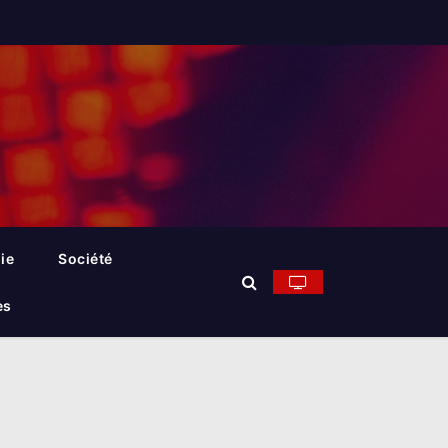
ie
Société
es