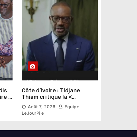
dis
Côte d’Ivoire : Tidjane
ire »
Thiam critique la «
omas
judiciarisation » de la
Août 7, 2026
Équipe
politique et appelle à
LeJourPile
poursuivre l’apaisement