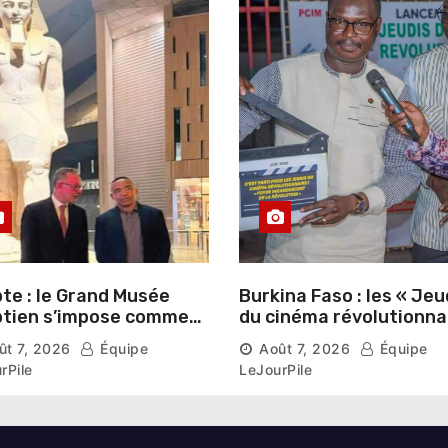
te : le Grand Musée
Burkina Faso : les « Jeu
tien s’impose comme
du cinéma révolutionna
vitrine du patrimoine
lancés au Mémorial Th
ût 7, 2026
Équipe
Août 7, 2026
Équipe
aonique auprès des
Sankara
rPile
LeJourPile
geants étrangers