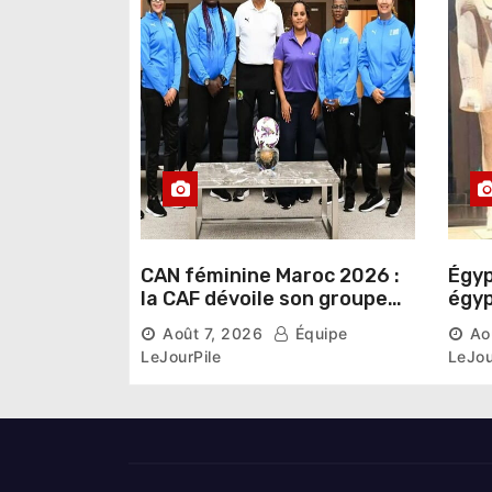
t
i
c
l
e
CAN féminine Maroc 2026 :
Égyp
la CAF dévoile son groupe
égyp
d’experts chargé d’analyser
une 
Août 7, 2026
Équipe
Ao
la compétition
phar
LeJourPile
LeJou
diri