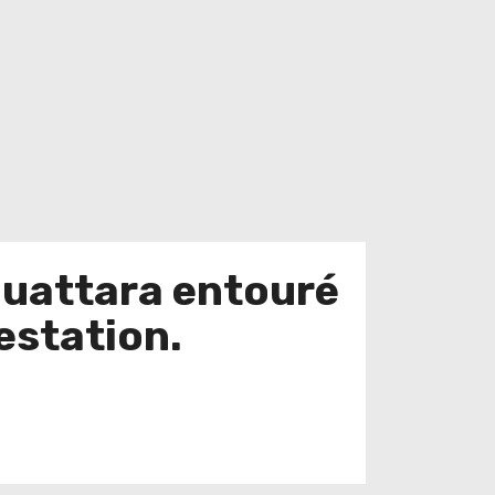
Ouattara entouré
restation.