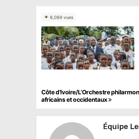
8,089 vues
N
Côte d’Ivoire/L’Orchestre philarmon
africains et occidentaux
a
v
Équipe Le
i