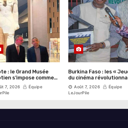
te : le Grand Musée
Burkina Faso : les « Jeu
tien s’impose comme
du cinéma révolutionna
vitrine du patrimoine
lancés au Mémorial Th
ût 7, 2026
Équipe
Août 7, 2026
Équipe
aonique auprès des
Sankara
rPile
LeJourPile
geants étrangers