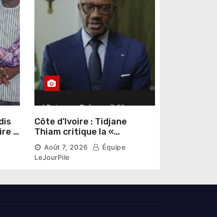
dis
Côte d’Ivoire : Tidjane
ire »
Thiam critique la «
omas
judiciarisation » de la
Août 7, 2026
Équipe
politique et appelle à
LeJourPile
poursuivre l’apaisement