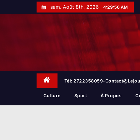
S
sam. Août 8th, 2026
4:29:57 AM
k
i
p
t
o
c
o
n
t
e
Tél: 2722358059-Contact@lejou
n
t
Culture
Sport
À Propos
C