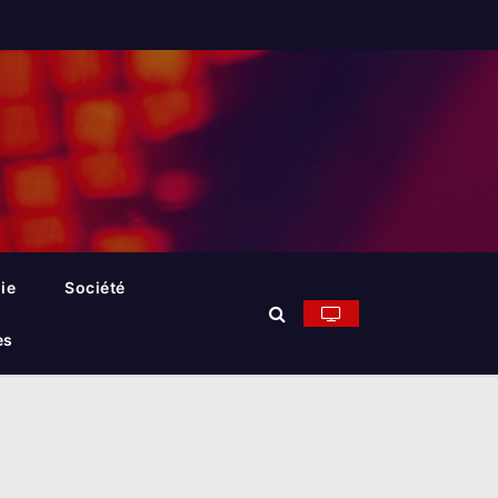
ie
Société
es