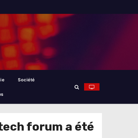
ie
Société
es
ntech forum a été