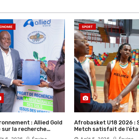
ONOMIE
SPORT
ronnement : Allied Gold
Afrobasket U18 2026 : S
 sur la recherche
Metch satisfait de l’éta
ntifique pour restaurer
des infrastructures et
ût 6, 2026
Équipe
Août 5, 2026
Équipe