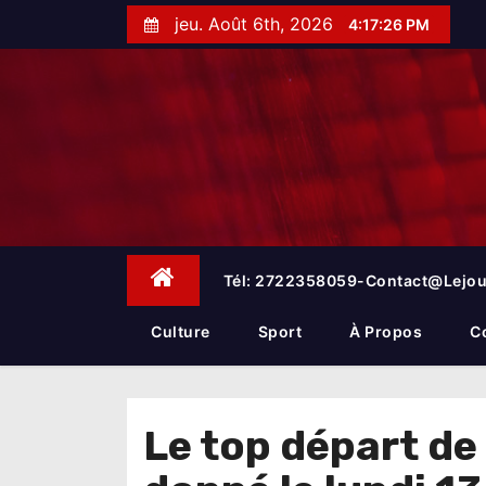
S
jeu. Août 6th, 2026
4:17:27 PM
k
i
p
t
o
c
o
n
t
e
Tél: 2722358059-Contact@lejou
n
t
Culture
Sport
À Propos
C
Le top départ de 