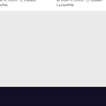
sols de ses sites miniers
ambitieux pour les
rPile
LeJourPile
Éléphants