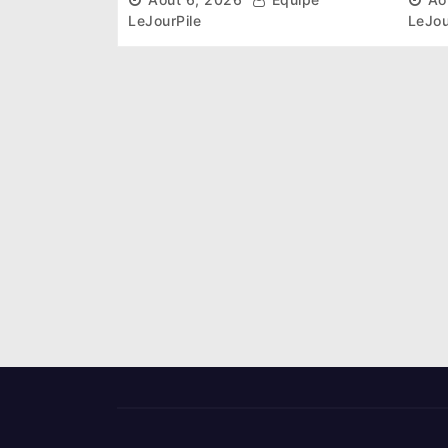
nouveau départ
les 
LeJourPile
LeJou