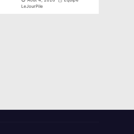
désastre national »
LeJourPile