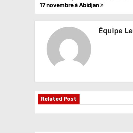
N
17 novembre à Abidjan
a
v
Équipe Le
i
g
a
t
i
o
Related Post
n
d
e