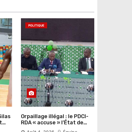
POLITIQUE
ilas
Orpaillage illégal : le PDCI-
t
RDA « accuse » l’État de
laisser prospérer un «
Août 4, 2026
Équipe