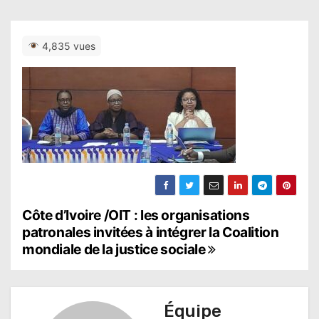
4,835 vues
N
Côte d’Ivoire /OIT : les organisations
patronales invitées à intégrer la Coalition
a
mondiale de la justice sociale
v
i
Équipe