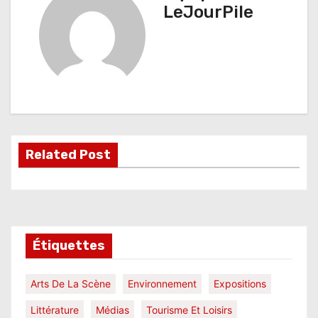
g
LeJourPile
a
t
i
o
n
Related Post
d
e
l
Étiquettes
’
a
Arts De La Scène
Environnement
Expositions
r
Littérature
Médias
Tourisme Et Loisirs