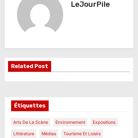
g
LeJourPile
a
t
i
o
n
Related Post
d
e
l
Étiquettes
’
a
Arts De La Scène
Environnement
Expositions
r
Littérature
Médias
Tourisme Et Loisirs