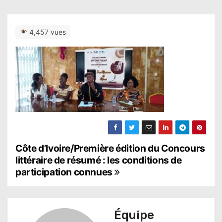
4,457 vues
N
Côte d’Ivoire/Première édition du Concours
littéraire de résumé : les conditions de
a
participation connues
v
i
Équipe