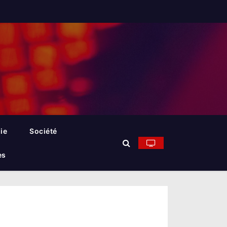
ie
Société
es