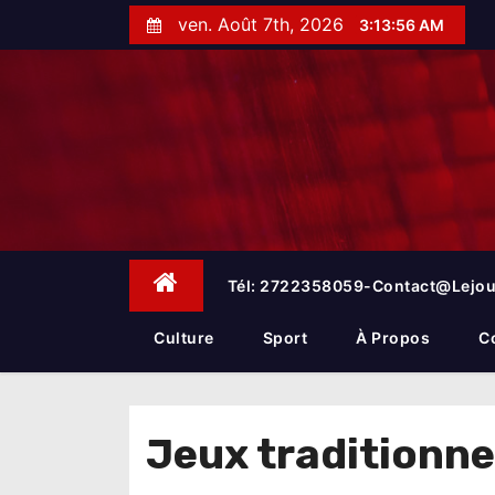
S
ven. Août 7th, 2026
3:13:56 AM
k
i
p
t
o
c
o
n
t
e
Tél: 2722358059-Contact@lejou
n
t
Culture
Sport
À Propos
C
Jeux traditionne