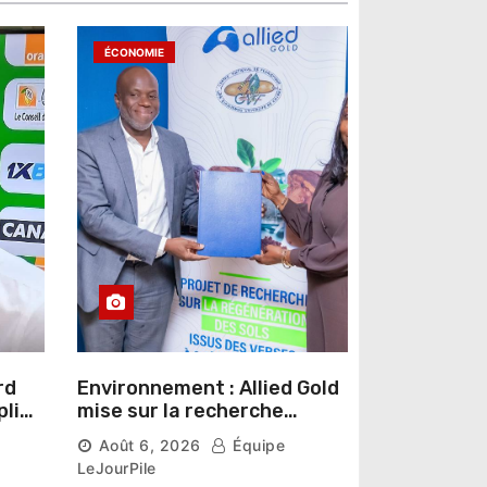
ÉCONOMIE
rd
Environnement : Allied Gold
pline
mise sur la recherche
r un
scientifique pour restaurer
Août 6, 2026
Équipe
les sols de ses sites miniers
LeJourPile