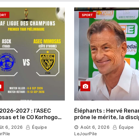
ORT
SPORT
2026-2027 : l’ASEC
Éléphants : Hervé Rena
sas et le CO Korhogo
prône le mérite, la disci
aissent leur route vers
et l’esprit collectif pou
ût 6, 2026
Équipe
Août 6, 2026
Équipe
hase de groupes
nouveau départ
rPile
LeJourPile