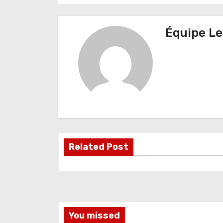
a
v
Équipe Le
i
g
a
t
i
o
Related Post
n
d
e
l
You missed