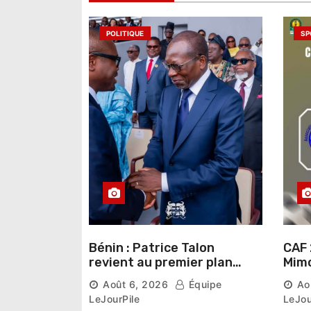
’
a
POLITIQUE
SP
r
t
i
c
l
e
Bénin : Patrice Talon
CAF 
revient au premier plan
Mimo
institutionnel comme
conn
Août 6, 2026
Équipe
Ao
premier président du Sénat
la p
LeJourPile
LeJou