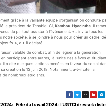
ment grâce à la vaillante équipe d’organisation conduite p
ié le président de Tchabiel-Ci,
Kambou Hyacinthe
. Il reme
enus de partout assister à l’évènement. « J’invite tous les
s notre société, à se joindre à nous pour créer un cadre idé
ectifs. », a-t-il déclaré.
ne raison valable de combat, afin de léguer à la génération
 en participant entre autres, à l’unité des élèves et étudian
n. Il a cité quelques actions menées en faveur du social dan
sa création le 13 juin 2018. Notamment, a-t-il cité, la
 à de nombreux étudiants.
 2024:
Fête du travail 2024 : l’UGTCI dresse la liste