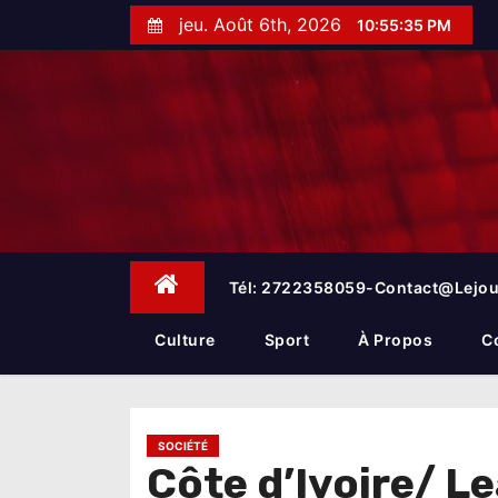
S
jeu. Août 6th, 2026
10:55:36 PM
k
i
p
t
o
c
o
n
t
e
Tél: 2722358059-Contact@lejou
n
t
Culture
Sport
À Propos
C
SOCIÉTÉ
Côte d’Ivoire/ L