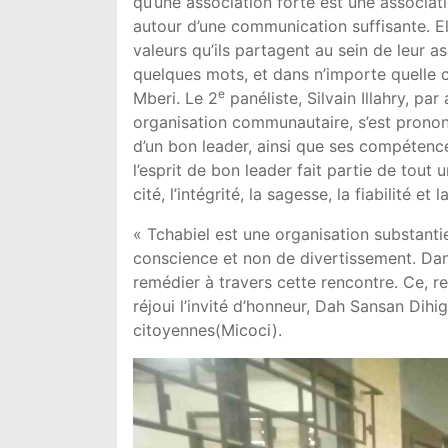
qu’une association forte est une associati
autour d’une communication suffisante. E
valeurs qu’ils partagent au sein de leur 
quelques mots, et dans n’importe quelle ci
e
Mberi. Le 2
panéliste, Silvain Illahry, pa
organisation communautaire, s’est prononc
d’un bon leader, ainsi que ses compétence
l’esprit de bon leader fait partie de tout 
cité, l’intégrité, la sagesse, la fiabilité et l
« Tchabiel est une organisation substantie
conscience et non de divertissement. Dans
remédier à travers cette rencontre. Ce, rela
réjoui l’invité d’honneur, Dah Sansan Dihi
citoyennes(Micoci).