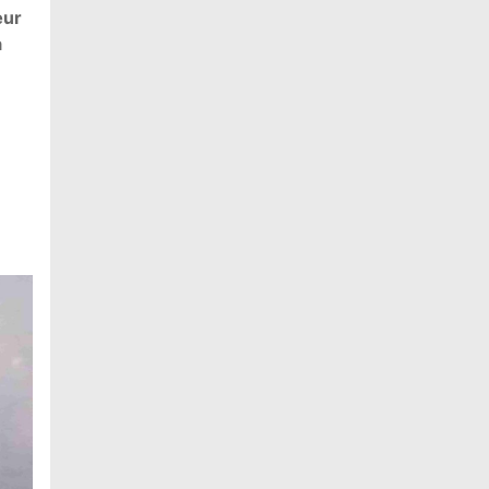
œur
a