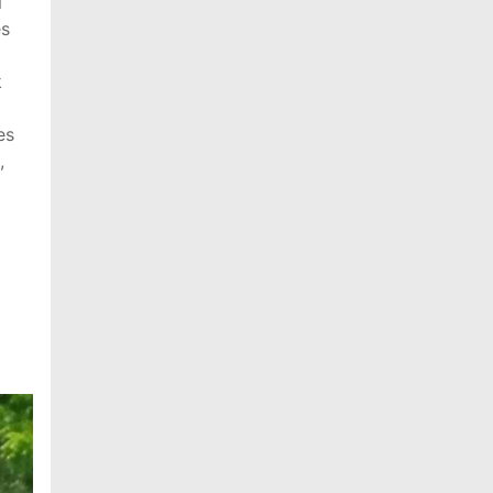
N
es
k
es
,