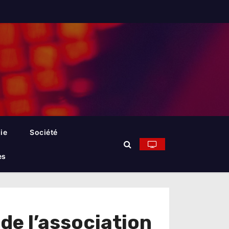
ie
Société
es
de l’association