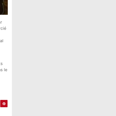
ar
rcié
al
ts
s le