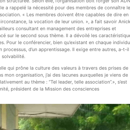
on structurée. Selon elle, l’organisation doit forger son AD
lle a rappelé la nécessité pour des membres de connaître l
association. « Les membres doivent être capables de dire en
rconstance, la vocation de leur union. », a fait savoir Anic
r ailleurs consultant en management des entreprises et
é sur le second sous thème. Il a dévoilé les caractéristiqu
s. Pour le conférencier, bien qu’existant en chaque individu
un processus, d’un apprentissage. Il exige entre autres, a-t-il
a solvabilité.
lle qui prône la culture des valeurs à travers des prises de
 mon organisation, j’ai des lacunes auxquelles je viens de
tivement au thème : ‘’Tel leader, telle association’’.», s’est
gnité, président de la Mission des consciences