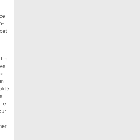
ace
n-
 cet
otre
des
ue
un
lité
s
 Le
our
mer