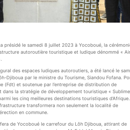
 a présidé le samedi 8 juillet 2023 à Yocoboué, la cérémoni
astructure autoroutière touristique et ludique dénommé « Ai
.
naugural des espaces ludiques autoroutiers, a été lancé le sa
u Lôh-Djiboua par le ministre du Tourisme, Siandou Fofana. Po
 (Fdt) et soutenue par l’entreprise de distribution de
scrit dans la stratégie de développement touristique « Sublime
 parmi les cinq meilleures destinations touristiques d’Afrique.
nfrastructure transformera non seulement la localité de
 érection en commune.
l, fera de Yocoboué le carrefour du Lôh Djiboua, attirant de