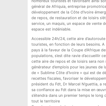
nombreux touristes et favorisant ainsi 
général de Afriquia, entreprise promotric
développement de la Côte d’Ivoire émergen
de repos, de restauration et de loisirs s’
service, un maquis, un espace de vente de
espace est indéniable.
Accessible 24h/24, cette aire d’autorout
touristes, en fonction de leurs besoins. A
pays à la faveur de la Coupe d’Afrique 
populations, s’est dite ravie d’accueillir 
cette aire de repos et de loisirs sera n
générateur d’emplois pour les jeunes de la 
de « Sublime Côte d’Ivoire » qui est de d
recettes fiscales, favoriser le développeme
président du Fdt, Dr Marcel N’guettia, a r
sa confiance au Fdt dans la mise en œuvre 
s’étendra dans un premier temps le long d
tout le territoire