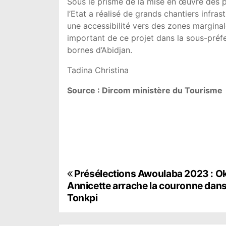
Sous le prisme de la mise en œuvre des pr
l’Etat a réalisé de grands chantiers infrast
une accessibilité vers des zones marginale
important de ce projet dans la sous-préf
bornes d’Abidjan.
Tadina Christina
Source : Dircom ministère du Tourisme
N
Présélections Awoulaba 2023 : O
Annicette arrache la couronne dans
a
Tonkpi
v