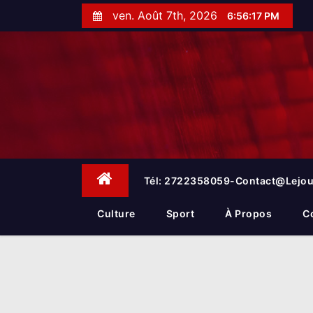
S
ven. Août 7th, 2026
6:56:18 PM
k
i
p
t
o
c
o
n
t
e
Tél: 2722358059-Contact@lejou
n
t
Culture
Sport
À Propos
C