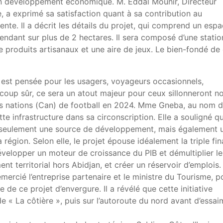
son développement économique. M. Eddal Mounir, Directeur
e, a exprimé sa satisfaction quant à sa contribution au
te. Il a décrit les détails du projet, qui comprend un esp
étendant sur plus de 2 hectares. Il sera composé d’une statio
 produits artisanaux et une aire de jeux. Le bien-fondé de
e est pensée pour les usagers, voyageurs occasionnels,
 coup sûr, ce sera un atout majeur pour ceux sillonneront n
des nations (Can) de football en 2024. Mme Gneba, au nom 
cette infrastructure dans sa circonscription. Elle a souligné q
on seulement une source de développement, mais également 
région. Selon elle, le projet épouse idéalement la triple fina
évelopper un moteur de croissance du PIB et démultiplier le
nt territorial hors Abidjan, et créer un réservoir d’emplois.
emercié l’entreprise partenaire et le ministre du Tourisme, p
de ce projet d’envergure. Il a révélé que cette initiative
e « La côtière », puis sur l’autoroute du nord avant d’essai