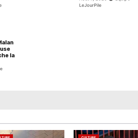
e
LeJourPile
Malan
ouse
he la
pe
LTURE
CULTURE