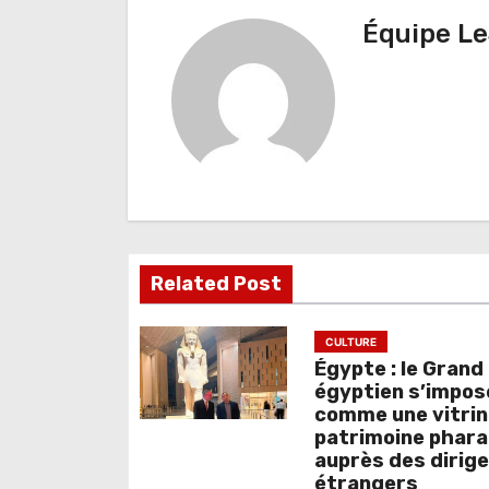
i
Équipe Le
g
a
t
i
o
n
Related Post
d
e
CULTURE
Égypte : le Gran
l
égyptien s’impos
comme une vitrin
’
patrimoine phar
auprès des dirig
a
étrangers