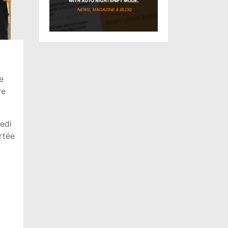
e
re
medi
rtée