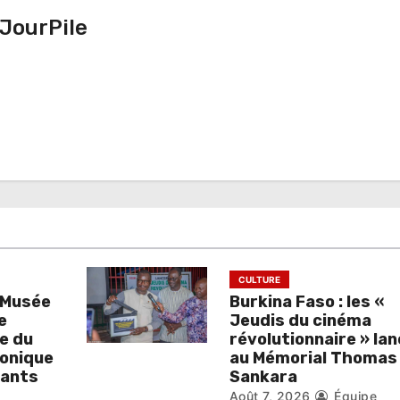
JourPile
CULTURE
d Musée
Burkina Faso : les «
e
Jeudis du cinéma
e du
révolutionnaire » la
aonique
au Mémorial Thomas
eants
Sankara
Août 7, 2026
Équipe