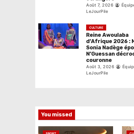
r
Août 7, 2026
Équip
LeJourPile
t
i
CULTURE
Reine Awoulaba
c
d’Afrique 2026 : 
Sonia Nadège ép
l
N’Guessan décroc
couronne
e
Août 3, 2026
Équi
LeJourPile
You missed
SPORT
CU