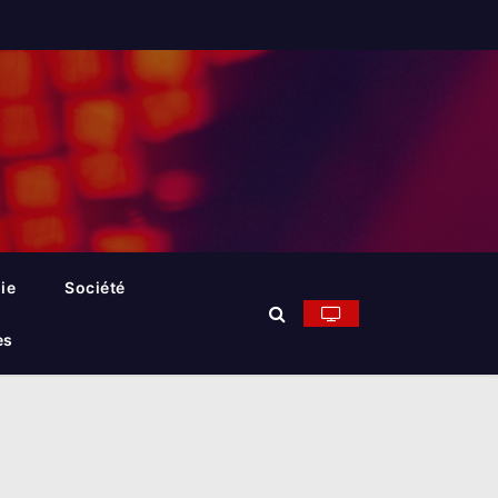
ie
Société
es