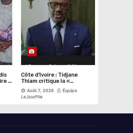
dis
Côte d’Ivoire : Tidjane
ire »
Thiam critique la «
omas
judiciarisation » de la
Août 7, 2026
Équipe
politique et appelle à
LeJourPile
poursuivre l’apaisement