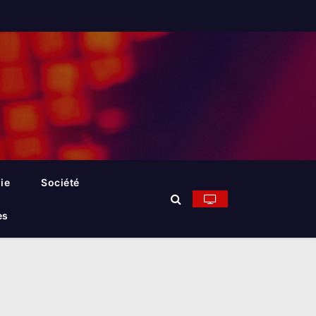
ie
Société
es