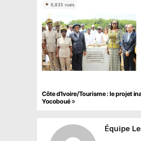
6,835 vues
N
Côte d’Ivoire/Tourisme : le projet i
Yocoboué
a
v
Équipe Le
i