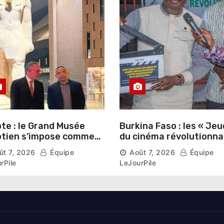
te : le Grand Musée
Burkina Faso : les « Jeu
tien s’impose comme
du cinéma révolutionna
vitrine du patrimoine
lancés au Mémorial Th
ût 7, 2026
Équipe
Août 7, 2026
Équipe
aonique auprès des
Sankara
rPile
LeJourPile
geants étrangers