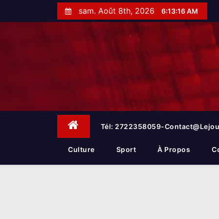
S
sam. Août 8th, 2026
6:13:17 AM
k
i
p
t
o
c
o
n
t
e
Tél: 2722358059-Contact@lejou
n
t
Culture
Sport
À Propos
C