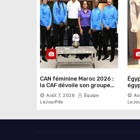
t
i
c
l
e
CAN féminine Maroc 2026 :
Égyp
la CAF dévoile son groupe
égyp
d’experts chargé d’analyser
une 
Août 7, 2026
Équipe
Ao
la compétition
phar
LeJourPile
LeJou
diri