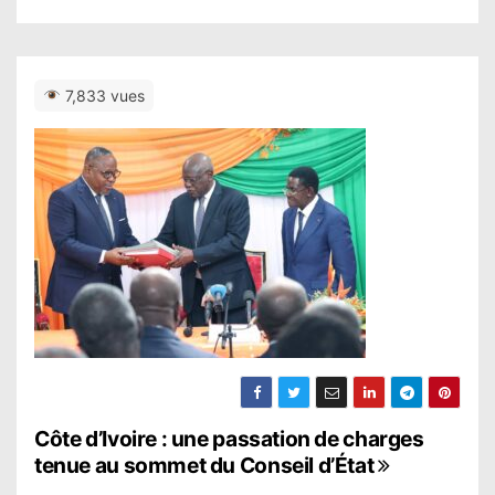
7,833 vues
N
Côte d’Ivoire : une passation de charges
tenue au sommet du Conseil d’État
a