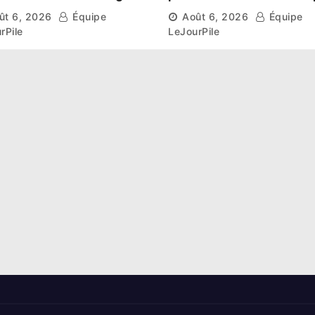
aissent leur route vers
et l’esprit collectif pou
ût 6, 2026
Équipe
Août 6, 2026
Équipe
hase de groupes
nouveau départ
rPile
LeJourPile