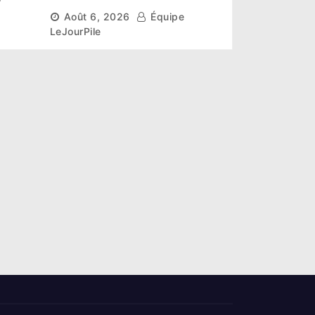
r un
scientifique pour restaurer
Août 6, 2026
Équipe
les sols de ses sites miniers
LeJourPile