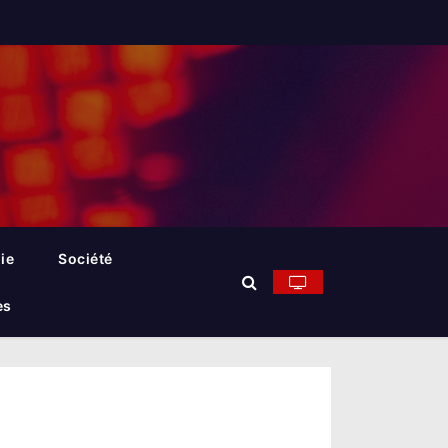
ie
Société
es