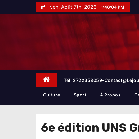
S
ven. Août 7th, 2026
1:46:05 PM
k
i
p
t
o
c
o
n
t
e
Tél: 2722358059-Contact@lejou
n
t
Culture
Sport
À Propos
C
6e édition UNS G