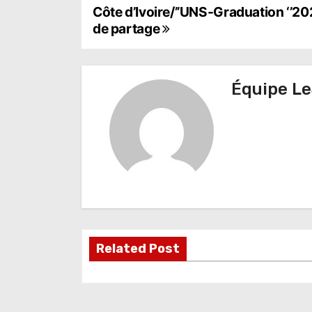
N
Côte d’Ivoire/’’UNS-Graduation ‘’2024 
de partage
a
v
Équipe Le
i
g
a
t
i
o
Related Post
n
d
e