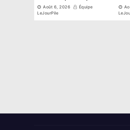
institutionnel comme
conn
Août 6, 2026
Équipe
Ao
premier président du Sénat
la p
LeJourPile
LeJou