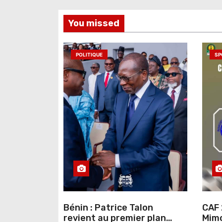
l
You missed
’
a
POLITIQUE
SP
r
t
i
c
l
e
Bénin : Patrice Talon
CAF 
revient au premier plan
Mimo