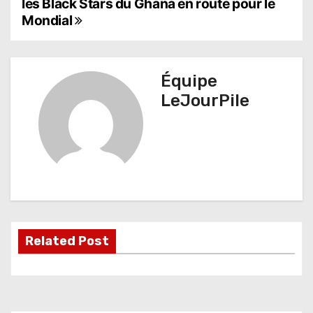
les Black Stars du Ghana en route pour le
a
Mondial
v
i
Équipe
g
LeJourPile
a
t
i
o
n
Related Post
d
e
l