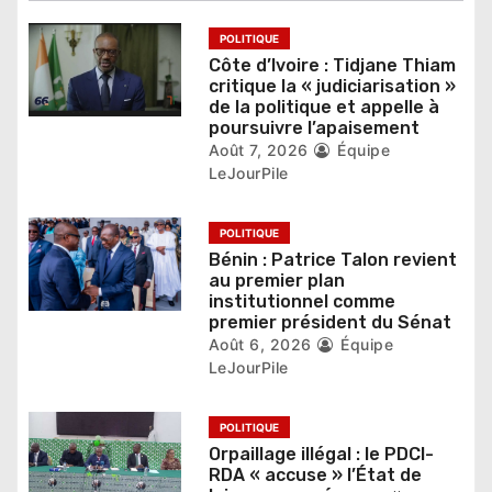
a
POLITIQUE
Côte d’Ivoire : Tidjane Thiam
r
critique la « judiciarisation »
de la politique et appelle à
t
poursuivre l’apaisement
Août 7, 2026
Équipe
i
LeJourPile
c
POLITIQUE
l
Bénin : Patrice Talon revient
e
au premier plan
institutionnel comme
premier président du Sénat
Août 6, 2026
Équipe
LeJourPile
POLITIQUE
Orpaillage illégal : le PDCI-
RDA « accuse » l’État de