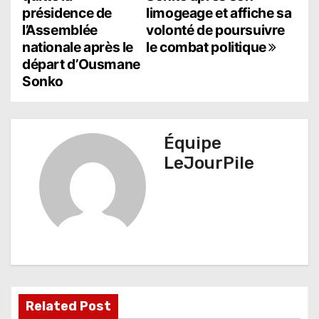
présidence de
limogeage et affiche sa
v
l’Assemblée
volonté de poursuivre
i
nationale après le
le combat politique
départ d’Ousmane
g
Sonko
a
t
Équipe
i
LeJourPile
o
n
d
e
l
Related Post
’