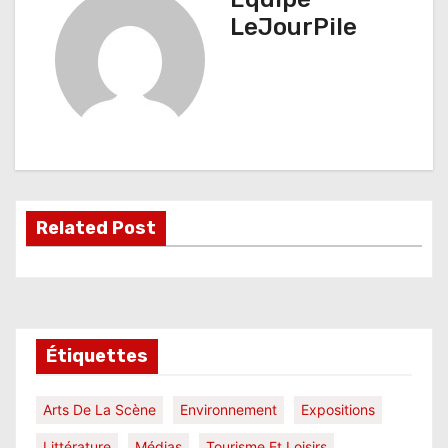
i
LeJourPile
g
a
t
i
o
Related Post
n
d
e
l
Étiquettes
’
Arts De La Scène
Environnement
Expositions
a
Littérature
Médias
Tourisme Et Loisirs