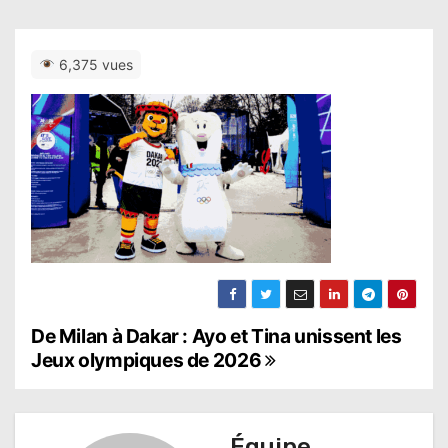
6,375 vues
N
De Milan à Dakar : Ayo et Tina unissent les
Jeux olympiques de 2026
a
v
Équipe