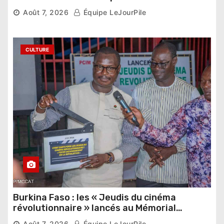
pharaonique auprès des dirigeants
Août 7, 2026
Équipe LeJourPile
étrangers
CULTURE
Burkina Faso : les « Jeudis du cinéma
révolutionnaire » lancés au Mémorial
Thomas Sankara
Août 7, 2026
Équipe LeJourPile