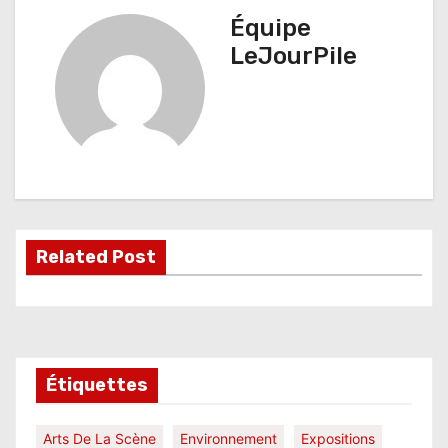
v
Équipe
i
LeJourPile
g
a
t
i
o
Related Post
n
d
e
l
Étiquettes
’
Arts De La Scène
Environnement
Expositions