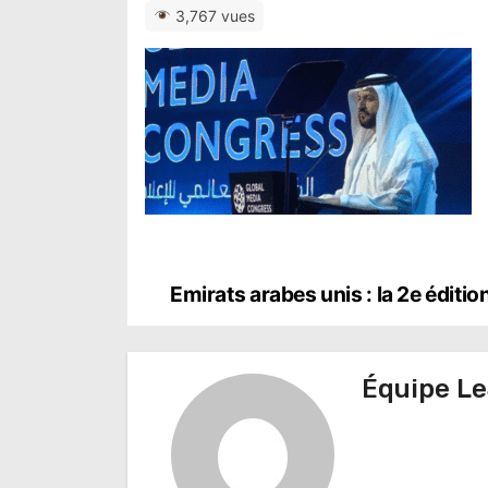
3,767 vues
N
Emirats arabes unis : la 2e édit
a
v
Équipe Le
i
g