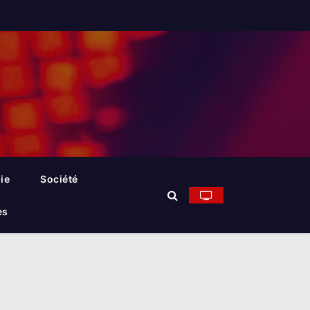
ie
Société
es