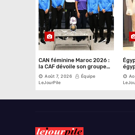
i
c
l
e
CAN féminine Maroc 2026 :
Égyp
la CAF dévoile son groupe
égyp
d’experts chargé d’analyser
une 
Août 7, 2026
Équipe
Ao
la compétition
phar
LeJourPile
LeJou
diri