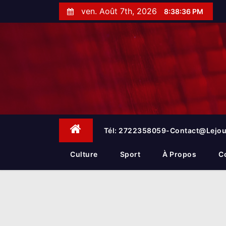
S
ven. Août 7th, 2026
8:38:36 PM
k
i
p
t
o
c
o
n
t
e
Tél: 2722358059-Contact@lejou
n
t
Culture
Sport
À Propos
C