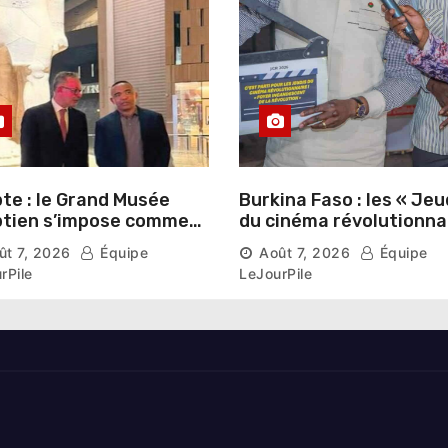
te : le Grand Musée
Burkina Faso : les « Jeu
tien s’impose comme
du cinéma révolutionna
vitrine du patrimoine
lancés au Mémorial Th
ût 7, 2026
Équipe
Août 7, 2026
Équipe
aonique auprès des
Sankara
rPile
LeJourPile
geants étrangers