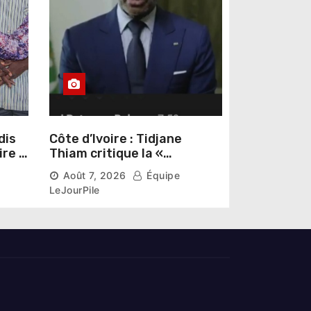
dis
Côte d’Ivoire : Tidjane
ire »
Thiam critique la «
omas
judiciarisation » de la
Août 7, 2026
Équipe
politique et appelle à
LeJourPile
poursuivre l’apaisement