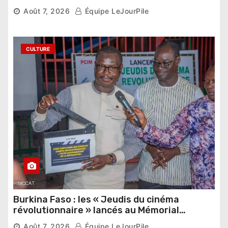
pharaonique auprès des dirigeants
Août 7, 2026
Équipe LeJourPile
étrangers
CULTURE
Burkina Faso : les « Jeudis du cinéma
révolutionnaire » lancés au Mémorial
Thomas Sankara
Août 7, 2026
Équipe LeJourPile