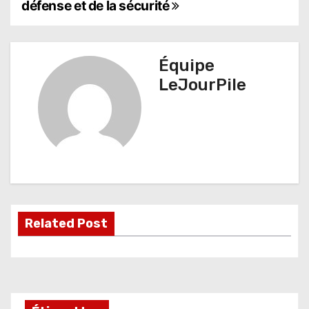
a
défense et de la sécurité
v
i
Équipe
g
LeJourPile
a
t
i
o
n
Related Post
d
e
l